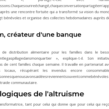
tissons.Chaquesourireéchangé,chaqueconversationpartagéem'appo
après une rencontre fortuite qui a transformé sa vision du mond
ingt bénévoles et organise des collectes hebdomadaires auprès d
m, créateur d'une banque
e distribution alimentaire pour les familles dans le besoi
tlegaspillagedansmonquartier », explique-t-il. Son initiativ
de cent familles chaque semaine. Il travaille en partenariat av
 locaux, récupérant les invendus encore consommable
ersonnesquenousavonsaidéesreviennentsouventcommebénévoles 
ntraide communautaire.
logiques de l'altruisme
nsformatrice, tant pour celui qui donne que pour celui qui reçoi