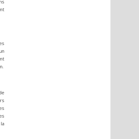
ns
nt
es
 un
ent
n.
de
rs
es
es
la