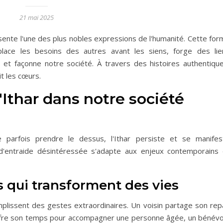
21 mai 2025
ésente l'une des plus nobles expressions de l'humanité. Cette fo
place les besoins des autres avant les siens, forge des lie
s et façonne notre société. À travers des histoires authentique
it les cœurs.
Ithar dans notre société
 parfois prendre le dessus, l'Ithar persiste et se manifes
e d'entraide désintéressée s'adapte aux enjeux contemporains 
s qui transforment des vies
plissent des gestes extraordinaires. Un voisin partage son rep
 offre son temps pour accompagner une personne âgée, un bénévo