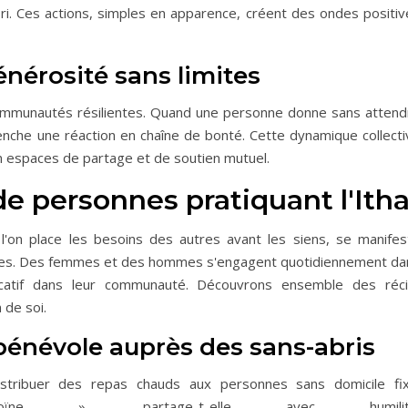
ri. Ces actions, simples en apparence, créent des ondes positiv
énérosité sans limites
s communautés résilientes. Quand une personne donne sans attend
lenche une réaction en chaîne de bonté. Cette dynamique collecti
 espaces de partage et de soutien mutuel.
de personnes pratiquant l'Itha
 l'on place les besoins des autres avant les siens, se manifes
bles. Des femmes et des hommes s'engagent quotidiennement da
ficatif dans leur communauté. Découvrons ensemble des réci
 de soi.
bénévole auprès des sans-abris
stribuer des repas chauds aux personnes sans domicile fix
ehéroïne », partage-t-elle avec humilit