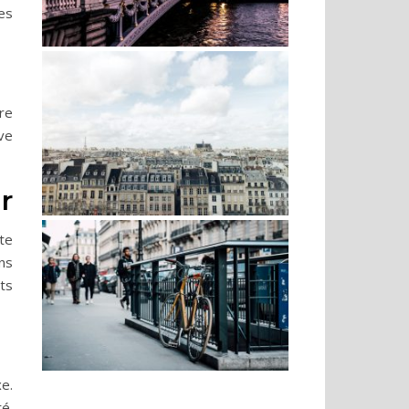
es
re
ve
r
te
ns
ts
e.
é.