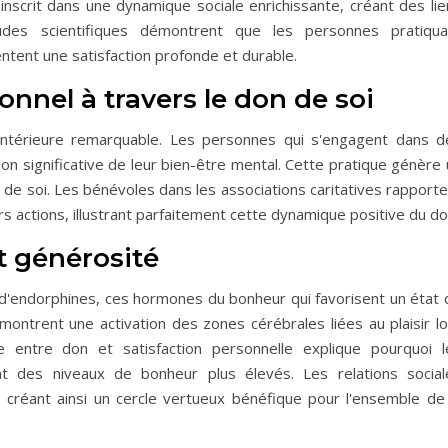
scrit dans une dynamique sociale enrichissante, créant des lie
tudes scientifiques démontrent que les personnes pratiqua
tent une satisfaction profonde et durable.
nnel à travers le don de soi
ntérieure remarquable. Les personnes qui s'engagent dans d
ion significative de leur bien-être mental. Cette pratique génère
me de soi. Les bénévoles dans les associations caritatives rapport
s actions, illustrant parfaitement cette dynamique positive du do
t générosité
e d'endorphines, ces hormones du bonheur qui favorisent un état 
ontrent une activation des zones cérébrales liées au plaisir lo
te entre don et satisfaction personnelle explique pourquoi l
nt des niveaux de bonheur plus élevés. Les relations social
, créant ainsi un cercle vertueux bénéfique pour l'ensemble de 