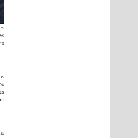
les
es
re
ns
ou
es
nt
ux