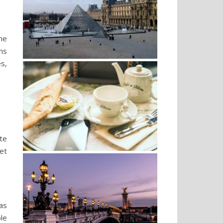
rme
ns
s,
te
et
as
le