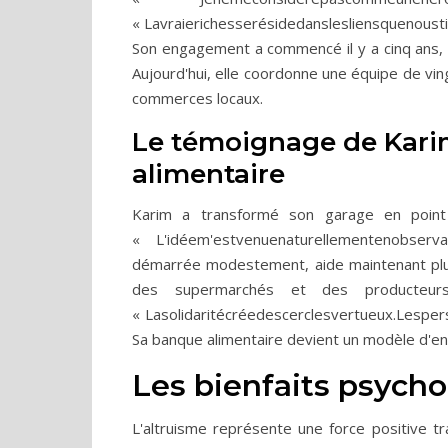
« Lavraierichesserésidedanslesliensquenous
Son engagement a commencé il y a cinq ans, 
Aujourd'hui, elle coordonne une équipe de v
commerces locaux.
Le témoignage de Kari
alimentaire
Karim a transformé son garage en point d
« L'idéem'estvenuenaturellementenobservan
démarrée modestement, aide maintenant plus 
des supermarchés et des producteurs
« Lasolidaritécréedescerclesvertueux.Lesp
Sa banque alimentaire devient un modèle d'e
Les bienfaits psycho
L'altruisme représente une force positive tra