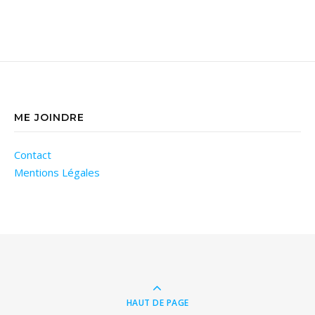
ME JOINDRE
Contact
Mentions Légales
HAUT DE PAGE